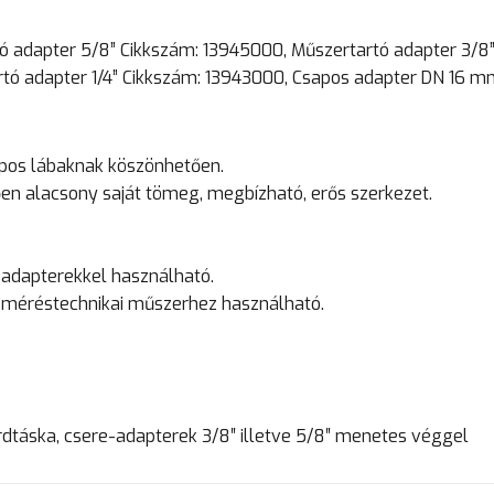
rtó adapter 5/8” Cikkszám: 13945000, Műszertartó adapter 3/
rtó adapter 1/4” Cikkszám: 13943000, Csapos adapter DN 16 
kópos lábaknak köszönhetően.
n alacsony saját tömeg, megbízható, erős szerkezet.
 adapterekkel használható.
 méréstechnikai műszerhez használható.
rdtáska, csere-adapterek 3/8″ illetve 5/8″ menetes véggel