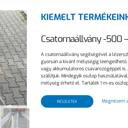
KIEMELT TERMÉKEIN
Csatornaállvány -500 
A csatornaállvány segítségével a lézersz
gyorsan a kívánt mélységig leengedhető
vagy akkumulátoros csavarozógéppel is. 
szállítjuk. Mindegyik oszlop használatáva
mélység érhető el. Tartalék 1 m-es oszlo
Megnézem a
RÉSZLETEK