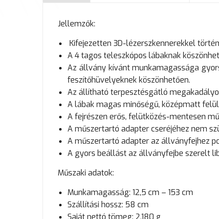
Jellemzők:
Kifejezetten 3D-lézerszkennerekkel törté
A 4 tagos teleszkópos lábaknak köszönh
Az állvány kívánt munkamagassága gyorsa
feszítőhüvelyeknek köszönhetően.
Az állítható terpesztésgátló megakadály
A lábak magas minőségű, középmatt felül
A fejrészen erős, felütközés-mentesen műk
A műszertartó adapter cseréjéhez nem sz
A műszertartó adapter az állványfejhez p
A gyors beállást az állványfejbe szerelt lib
Műszaki adatok:
Munkamagasság: 12,5 cm – 153 cm
Szállítási hossz: 58 cm
Saját nettó tömeg: 2.180 g