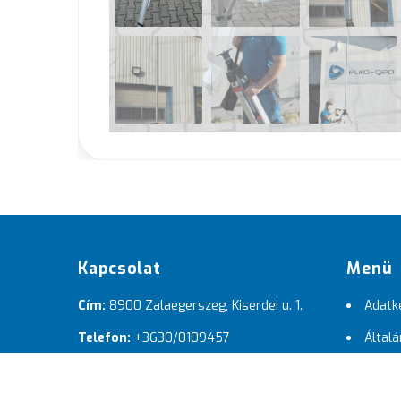
Kapcsolat
Menü
Cím:
8900 Zalaegerszeg, Kiserdei u. 1.
Adatke
Telefon:
+3630/0109457
Általá
Email:
info@eurogeo.hu
Letöl