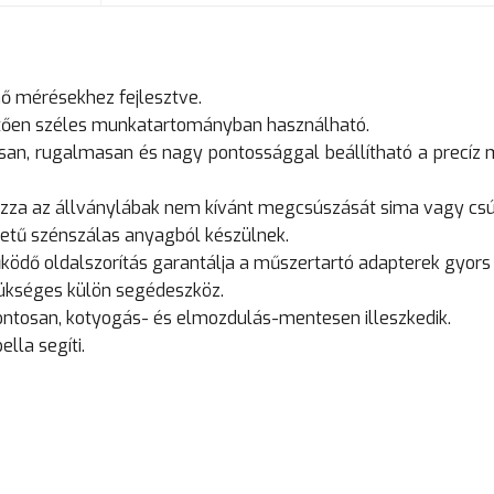
nő mérésekhez fejlesztve.
etően széles munkatartományban használható.
n, rugalmasan és nagy pontossággal beállítható a precíz m
ozza az állványlábak nem kívánt megcsúszását sima vagy csú
etű szénszálas anyagból készülnek.
ödő oldalszorítás garantálja a műszertartó adapterek gyors 
ükséges külön segédeszköz.
ontosan, kotyogás- és elmozdulás-mentesen illeszkedik.
ella segíti.