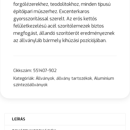
forgólézerekhez, teodolitokhoz, minden típusú
építőipari műszerhez. Excenterkaros
gyorsszorítással szerelt. Az erős kettős
felületkezelésű acél szorítólemezek biztos
megfogást, állandó szorítóerőt eredményeznek
az állványláb bármely kihúzási pozíciójában.
Cikkszám:
551407-902
Kategóriák:
Állványok, állvány tartozékok
,
Alumínium
szintezőállványok
LEÍRÁS