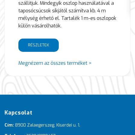
szállítjuk. Mindegyik oszlop használatával a
taposócsúcsok síkjától számítva kb. 4 m
mélység érhető el. Tartalék 1 m-es oszlopok
külön vásárolhatók.
RÉSZLETEK
Megnézem az összes terméket >
Kapcsolat
Cím:
8900 Zalaegerszeg, Kiserdei u. 1.