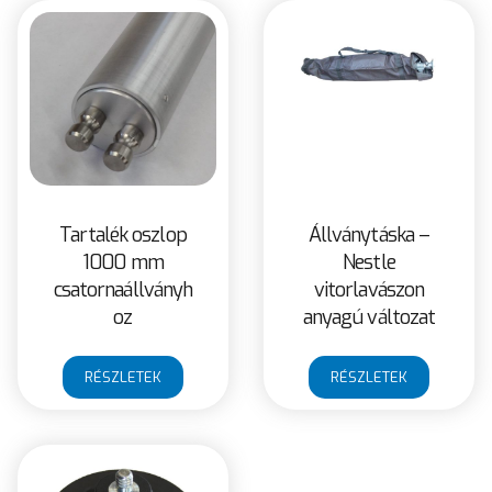
Tartalék oszlop
Állványtáska –
1000 mm
Nestle
csatornaállványh
vitorlavászon
oz
anyagú változat
RÉSZLETEK
RÉSZLETEK