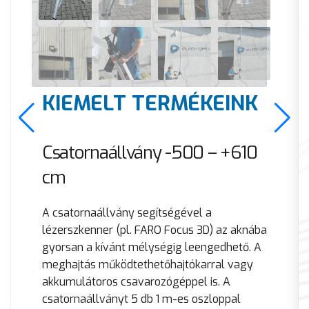
KIEMELT TERMÉKEINK
Csatornaállvány -500 – +610
cm
A csatornaállvány segítségével a
lézerszkenner (pl. FARO Focus 3D) az aknába
gyorsan a kívánt mélységig leengedhető. A
meghajtás működtethetőhajtókarral vagy
akkumulátoros csavarozógéppel is. A
csatornaállványt 5 db 1 m-es oszloppal