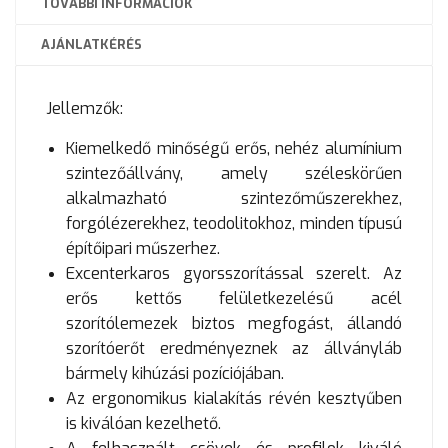
TOVÁBBI INFORMÁCIÓK
AJÁNLATKÉRÉS
Jellemzők:
Kiemelkedő minőségű erős, nehéz alumínium
szintezőállvány, amely széleskörűen
alkalmazható szintezőműszerekhez,
forgólézerekhez, teodolitokhoz, minden típusú
építőipari műszerhez.
Excenterkaros gyorsszorítással szerelt. Az
erős kettős felületkezelésű acél
szorítólemezek biztos megfogást, állandó
szorítóerőt eredményeznek az állványláb
bármely kihúzási pozíciójában.
Az ergonomikus kialakítás révén kesztyűben
is kiválóan kezelhető.