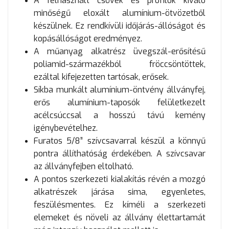
A felhasznált csövek és profilok kiváló
minőségű eloxált alumínium-ötvözetből
készülnek. Ez rendkívüli időjárás-állóságot és
kopásállóságot eredményez.
A műanyag alkatrész üvegszál-erősítésű
poliamid-származékból fröccsöntöttek,
ezáltal kifejezetten tartósak, erősek.
Síkba munkált alumínium-öntvény állványfej,
erős alumínium-taposók felületkezelt
acélcsúccsal a hosszú távú kemény
igénybevételhez.
Furatos 5/8” szívcsavarral készül a könnyű
pontra állíthatóság érdekében. A szívcsavar
az állványfejben eltolható.
A pontos szerkezeti kialakítás révén a mozgó
alkatrészek járása sima, egyenletes,
feszülésmentes. Ez kíméli a szerkezeti
elemeket és növeli az állvány élettartamát