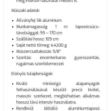
még intenzív használat mellett is.
Műszaki adatok:
Állványfej: Sík alumínium
Munkamagasság 1 m taposócsúcs-
távolsággal: 95 – 170 cm
Szállítási hossz: 109 cm
Saját nettó tömeg: 4.4200 g
Műszercsatlakozás: 5/8”
Szorítás: encenterkaros gyorsszorítás,
rugalmas szorítólemezzel
Előnyös tulajdonságok:
Kiváló minőségű alapanyagok
felhasználásával készült precíz kivitel,
masszív szerkezet, megbízhatóan alkalmas
hosszú távú intenzív használatra.
Rendkívül időtálló alumíniumtaposó