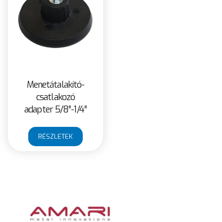
Menetátalakító-
csatlakozó
adapter 5/8″-1/4″
RÉSZLETEK