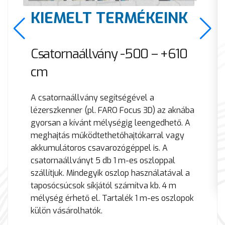
KIEMELT TERMÉKEINK
Csatornaállvány -500 – +610
cm
A csatornaállvány segítségével a
lézerszkenner (pl. FARO Focus 3D) az aknába
gyorsan a kívánt mélységig leengedhető. A
meghajtás működtethetőhajtókarral vagy
akkumulátoros csavarozógéppel is. A
csatornaállványt 5 db 1 m-es oszloppal
szállítjuk. Mindegyik oszlop használatával a
taposócsúcsok síkjától számítva kb. 4 m
mélység érhető el. Tartalék 1 m-es oszlopok
külön vásárolhatók.