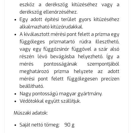
eszköz a derékszög kitűzéséhez vagy a
derékszög ellenőrzéséhez.
Egy adott építési terület gyors kitűzéséhez
alkalmazható kitűzőrudakkal.
A kiválasztott mérési pont felett a prizma egy
függőleges prizmatartó rúdra illeszthető,
vagy egy függőzsinór függővel a szár alsó
részén lévő bevágásba helyezhető. Így a
mérés pontosságának szempontjából
meghatározó prizma helyzete az adott
mérési pont felett függőlegesen precízen
beállítható.
Nagy pontosságú magyar gyártmány.
Védőtokkal együtt szállítjuk.
Műszaki adatok:
Saját nettó tömeg: 90 g