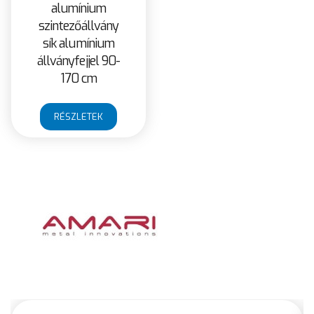
alumínium
szintezőállvány
sík alumínium
állványfejjel 90-
170 cm
RÉSZLETEK