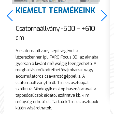
KIEMELT TERMÉKEINK
Csatornaállvány -500 – +610
cm
A csatornaállvány segítségével a
lézerszkenner (pl. FARO Focus 3D) az aknába
gyorsan a kívánt mélységig leengedhető. A
meghajtás működtethetőhajtókarral vagy
akkumulátoros csavarozógéppel is. A
csatornaállványt 5 db 1 m-es oszloppal
szállítjuk. Mindegyik oszlop használatával a
taposócsúcsok síkjától számítva kb. 4 m
mélység érhető el. Tartalék 1 m-es oszlopok
külön vásárolhatók.