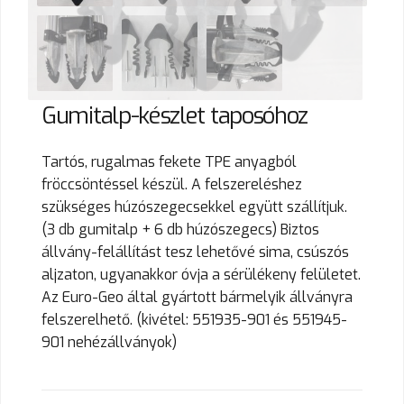
Gumitalp-készlet taposóhoz
Tartós, rugalmas fekete TPE anyagból
fröccsöntéssel készül. A felszereléshez
szükséges húzószegecsekkel együtt szállítjuk.
(3 db gumitalp + 6 db húzószegecs) Biztos
állvány-felállítást tesz lehetővé sima, csúszós
aljzaton, ugyanakkor óvja a sérülékeny felületet.
Az Euro-Geo által gyártott bármelyik állványra
felszerelhető. (kivétel: 551935-901 és 551945-
901 nehézállványok)