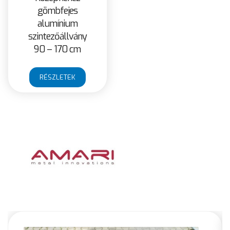
gömbfejes
alumínium
szintezőállvány
90 – 170 cm
RÉSZLETEK