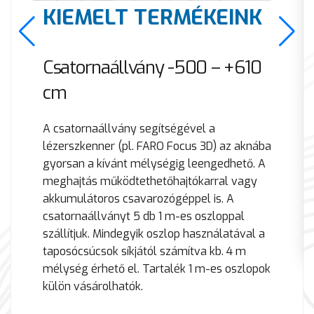
KIEMELT TERMÉKEINK
Csatornaállvány -500 – +610
cm
A csatornaállvány segítségével a
lézerszkenner (pl. FARO Focus 3D) az aknába
gyorsan a kívánt mélységig leengedhető. A
meghajtás működtethetőhajtókarral vagy
akkumulátoros csavarozógéppel is. A
csatornaállványt 5 db 1 m-es oszloppal
szállítjuk. Mindegyik oszlop használatával a
taposócsúcsok síkjától számítva kb. 4 m
mélység érhető el. Tartalék 1 m-es oszlopok
külön vásárolhatók.