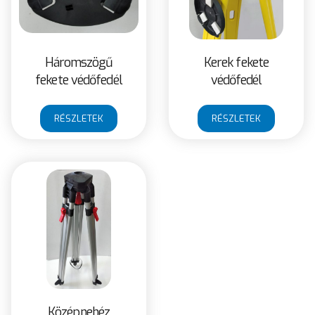
Háromszögű
Kerek fekete
fekete védőfedél
védőfedél
RÉSZLETEK
RÉSZLETEK
Középnehéz