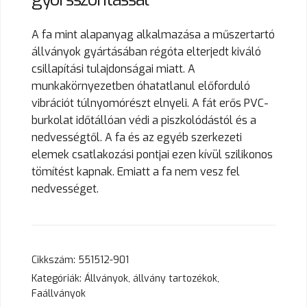
A fa mint alapanyag alkalmazása a műszertartó
állványok gyártásában régóta elterjedt kiváló
csillapítási tulajdonságai miatt. A
munkakörnyezetben óhatatlanul előforduló
vibrációt túlnyomórészt elnyeli. A fát erős PVC-
burkolat időtállóan védi a piszkolódástól és a
nedvességtől. A fa és az egyéb szerkezeti
elemek csatlakozási pontjai ezen kívül szilikonos
tömítést kapnak. Emiatt a fa nem vesz fel
nedvességet.
Cikkszám:
551512-901
Kategóriák:
Állványok, állvány tartozékok
,
Faállványok