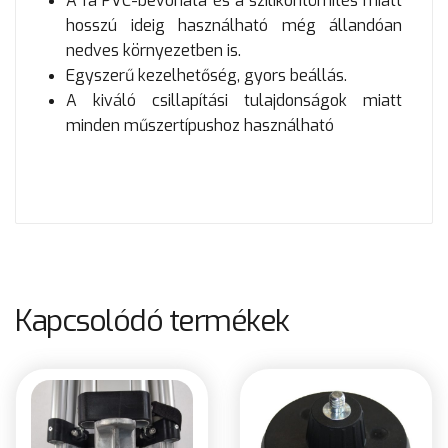
A fa PVC-bevonata és a szilikontömítés miatt
hosszú ideig használható még állandóan
nedves környezetben is.
Egyszerű kezelhetőség, gyors beállás.
A kiváló csillapítási tulajdonságok miatt
minden műszertípushoz használható
Kapcsolódó termékek