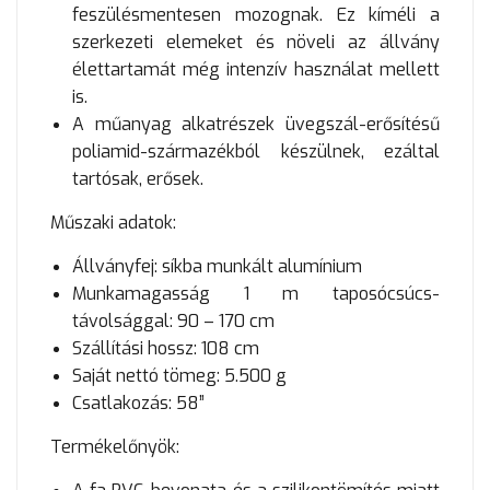
feszülésmentesen mozognak. Ez kíméli a
szerkezeti elemeket és növeli az állvány
élettartamát még intenzív használat mellett
is.
A műanyag alkatrészek üvegszál-erősítésű
poliamid-származékból készülnek, ezáltal
tartósak, erősek.
Műszaki adatok:
Állványfej: síkba munkált alumínium
Munkamagasság 1 m taposócsúcs-
távolsággal: 90 – 170 cm
Szállítási hossz: 108 cm
Saját nettó tömeg: 5.500 g
Csatlakozás: 58”
Termékelőnyök: