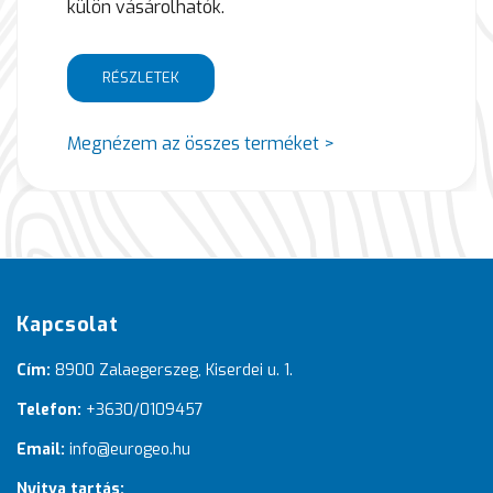
külön vásárolhatók.
RÉSZLETEK
Megnézem az összes terméket >
Kapcsolat
Cím:
8900 Zalaegerszeg, Kiserdei u. 1.
Telefon:
+3630/0109457
Email:
info@eurogeo.hu
Nyitva tartás: