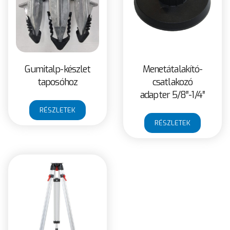
Gumitalp-készlet
Menetátalakító-
taposóhoz
csatlakozó
adapter 5/8″-1/4″
RÉSZLETEK
RÉSZLETEK