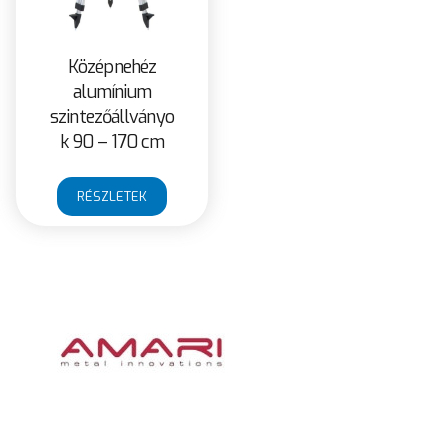
Középnehéz
alumínium
szintezőállványo
k 90 – 170 cm
RÉSZLETEK