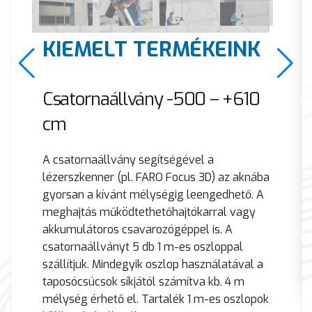
KIEMELT TERMÉKEINK
Csatornaállvány -500 – +610
cm
A csatornaállvány segítségével a
lézerszkenner (pl. FARO Focus 3D) az aknába
gyorsan a kívánt mélységig leengedhető. A
meghajtás működtethetőhajtókarral vagy
akkumulátoros csavarozógéppel is. A
csatornaállványt 5 db 1 m-es oszloppal
szállítjuk. Mindegyik oszlop használatával a
taposócsúcsok síkjától számítva kb. 4 m
mélység érhető el. Tartalék 1 m-es oszlopok