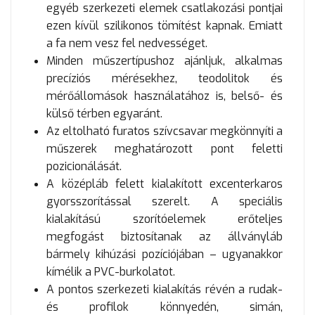
egyéb szerkezeti elemek csatlakozási pontjai
ezen kívül szilikonos tömítést kapnak. Emiatt
a fa nem vesz fel nedvességet.
Minden műszertípushoz ajánljuk, alkalmas
precíziós mérésekhez, teodolitok és
mérőállomások használatához is, belső- és
külső térben egyaránt.
Az eltolható furatos szívcsavar megkönnyíti a
műszerek meghatározott pont feletti
pozicionálását.
A középláb felett kialakított excenterkaros
gyorsszorítással szerelt. A speciális
kialakítású szorítóelemek erőteljes
megfogást biztosítanak az állványláb
bármely kihúzási pozíciójában – ugyanakkor
kímélik a PVC-burkolatot.
A pontos szerkezeti kialakítás révén a rudak-
és profilok könnyedén, simán,