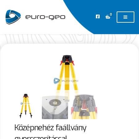
0
Középnehéz faállvány
gyorsszorítással