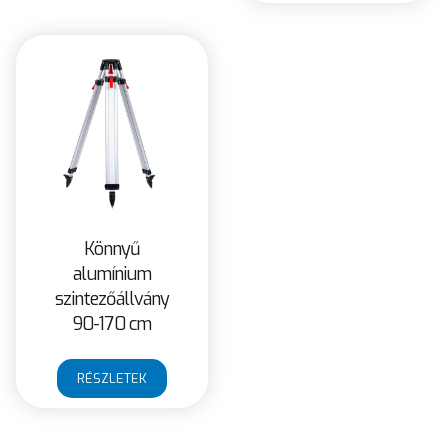
Könnyű
alumínium
szintezőállvány
90-170 cm
RÉSZLETEK