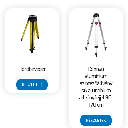
Hordheveder
Könnyű
alumínium
szintezőállvány
RÉSZLETEK
sík alumínium
állványfejjel 90-
170 cm
RÉSZLETEK