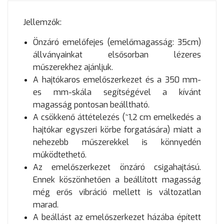
Jellemzők:
Önzáró emelőfejes (emelőmagasság: 35cm)
állványainkat elsősorban lézeres
műszerekhez ajánljuk.
A hajtókaros emelőszerkezet és a 350 mm-
es mm-skála segítségével a kívánt
magasság pontosan beálltható.
A csökkenő áttételezés (~1,2 cm emelkedés a
hajtókar egyszeri körbe forgatására) miatt a
nehezebb műszerekkel is könnyedén
működtethető.
Az emelőszerkezet önzáró csigahajtású.
Ennek köszönhetően a beállított magasság
még erős vibráció mellett is változatlan
marad.
A beállást az emelőszerkezet házába épített