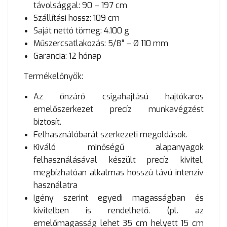
távolsággal: 90 – 197 cm
Szállítási hossz: 109 cm
Saját nettó tömeg: 4.100 g
Műszercsatlakozás: 5/8” – Ø 110 mm
Garancia: 12 hónap
Termékelőnyök:
Az önzáró csigahajtású hajtókaros
emelőszerkezet precíz munkavégzést
biztosít.
Felhasználóbarát szerkezeti megoldások.
Kiváló minőségű alapanyagok
felhasználásával készült precíz kivitel,
megbízhatóan alkalmas hosszú távú intenzív
használatra
Igény szerint egyedi magasságban és
kivitelben is rendelhető. (pl. az
emelőmagasság lehet 35 cm helyett 15 cm