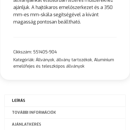
állványainkat elsősorban lézeres műszerekhez
ajánljuk. A hajtókaros emelőszerkezet és a 350
mm-es mm-skála segítségével a kívánt
magasság pontosan beálltható.
Cikkszám:
551405-904
Kategóriák:
Állványok, állvány tartozékok
,
Alumínium
emelőfejes és teleszkópos állványok
LEÍRÁS
TOVÁBBI INFORMÁCIÓK
AJÁNLATKÉRÉS