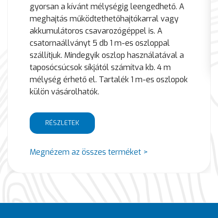
gyorsan a kívánt mélységig leengedhető. A
meghajtás működtethetőhajtókarral vagy
akkumulátoros csavarozógéppel is. A
csatornaállványt 5 db 1 m-es oszloppal
szállítjuk. Mindegyik oszlop használatával a
taposócsúcsok síkjától számítva kb. 4 m
mélység érhető el. Tartalék 1 m-es oszlopok
külön vásárolhatók.
RÉSZLETEK
Megnézem az összes terméket >