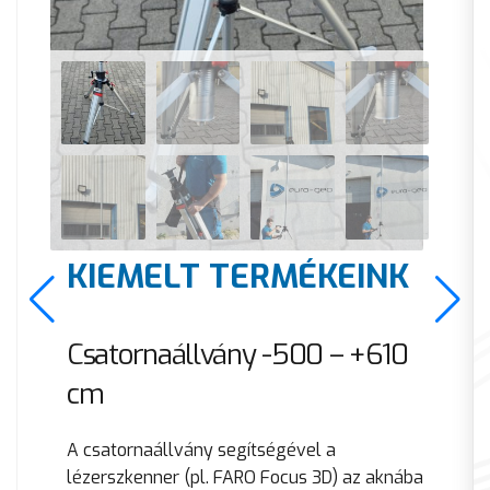
KIEMELT TERMÉKEINK
Csatornaállvány -500 – +610
cm
A csatornaállvány segítségével a
lézerszkenner (pl. FARO Focus 3D) az aknába