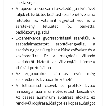
libella segíti.
A taposót a csúcsára illeszkedő gumivédővel
látjuk el. Ez biztos beállást tesz lehetővé sima
felületen is, valamint egyúttal védi is a
sérülékeny felületet (pl. parketta,
padlószőnyeg, stb.)
Excenterkaros gyorsszorítással szereljük. A
szabadalmaztatott szorítókengyellel a
szorítás egyidejűleg hat a külső csövekre és a
középprofilra. Ez a megoldás állandó
szorítóerőt biztosít az állványláb bármely
kihúzási pozíciójában.
Az ergonomikus kialakítás révén még
kesztyűben is kiválóan kezelhető
A felhasznált csövek és profilok kiváló
minőségű alumínium-ötvözetből készülnek.
Az összes alumínium alkatrész eloxált, ez
rendkívül időjárásállóságot és kopásállóságot