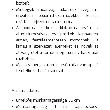
biztosít.
Mindegyik műanyag alkatrész üvegszál-
erősítésű poliamid-származékból készül,
ezáltal kifejezetten tartós, erős
A pontos szerkezeti kialakítás révén az
alumíniumcsövek és profilok könnyedén,
simán, feszülésmentesen mozognak. Ez
kíméli a szerkezeti elemeket és növeli az
állvány élettartamát még intenzív használat
mellett is.
Masszív üvegszál-erősítésű műanyagtaposó
felületkezelt acélcsúccsal.
Műszaki adatok:
Emelőfej munkamagassága: 35 cm
Munkamagasság 1 m taposócsúcs-